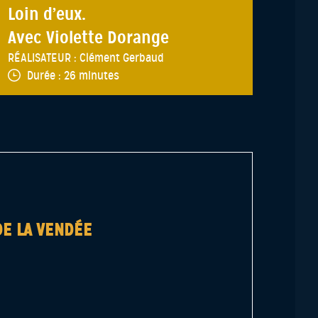
Loin d’eux.
Avec Violette Dorange
RÉALISATEUR :
Clément Gerbaud
Durée :
26 minutes
DE LA VENDÉE