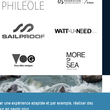
ser une expérience adaptée et par exemple, réaliser des
ur en savoir plus.