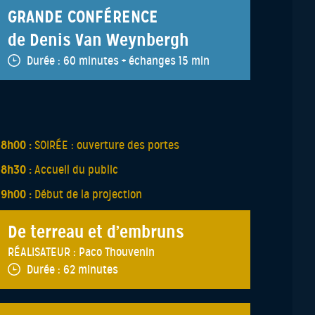
GRANDE CONFÉRENCE
de Denis Van Weynbergh
Durée :
60 minutes + échanges 15 min
18h00 :
SOIRÉE : ouverture des portes
18h30 :
Accueil du public
19h00 :
Début de la projection
De terreau et d’embruns
RÉALISATEUR :
Paco Thouvenin
Durée :
62 minutes