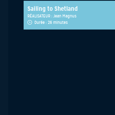
Sailing to Shetland
RÉALISATEUR :
Jean Magnus
Durée :
26 minutes