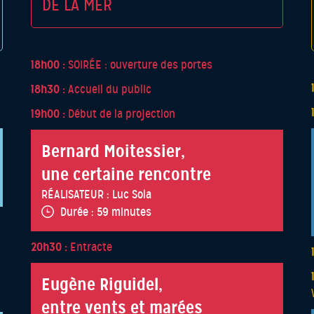
DE LA MER
18h00 :
SOIRÉE : ouverture des portes
18h30 :
Accueil du public
19h00 :
Début de la projection
Bernard Moitessier,
une certaine rencontre
RÉALISATEUR :
Luc Sola
Durée :
59 minutes
20h30 :
Entracte
Eugène Riguidel,
entre vents et marées