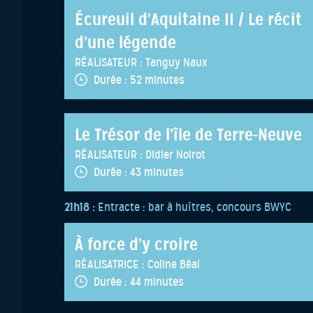
Écureuil d’Aquitaine II / Le récit
d’une légende
RÉALISATEUR :
Tanguy Naux
Durée :
52 minutes
Le Trésor de l’île de Terre-Neuve
RÉALISATEUR :
Didier Noirot
Durée :
43 minutes
21h18 :
Entracte : bar à huîtres, concours BWYC
À force d’y croire
RÉALISATRICE :
Coline Béal
Durée :
44 minutes