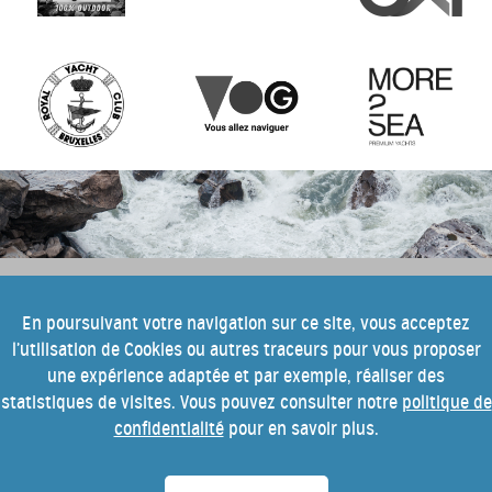
e
Pour tout savoir sur cette 10
édition
En poursuivant votre navigation sur ce site, vous acceptez
l’utilisation de Cookies ou autres traceurs pour vous proposer
du festival Into the Blue, inscrivez-
une expérience adaptée et par exemple, réaliser des
vous à notre newsletter.
statistiques de visites. Vous pouvez consulter notre
politique de
confidentialité
pour en savoir plus.