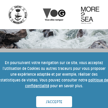
e
Pour tout savoir sur cette 10
édition
En poursuivant votre navigation sur ce site, vous acceptez
l’utilisation de Cookies ou autres traceurs pour vous proposer
du festival Into the Blue, inscrivez-
une expérience adaptée et par exemple, réaliser des
vous à notre newsletter.
statistiques de visites. Vous pouvez consulter notre
politique de
confidentialité
pour en savoir plus.
J'ACCEPTE
INTO THE BLUE ADVENTURE ASBL • Avenue A.J Slegers 178