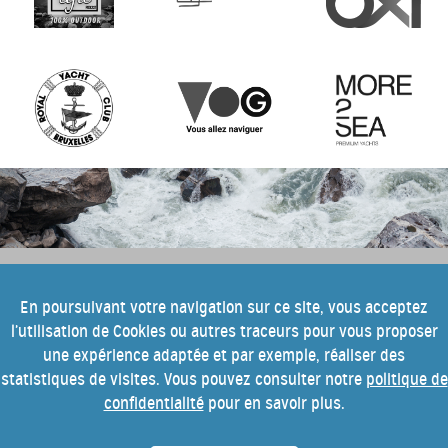
e
Pour tout savoir sur cette 10
édition
En poursuivant votre navigation sur ce site, vous acceptez
l’utilisation de Cookies ou autres traceurs pour vous proposer
du festival Into the Blue, inscrivez-
une expérience adaptée et par exemple, réaliser des
vous à notre newsletter.
statistiques de visites. Vous pouvez consulter notre
politique de
confidentialité
pour en savoir plus.