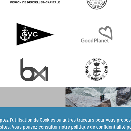
n du festival Into
wsletter.
ptez l’utilisation de Cookies ou autres traceurs pour vous propo
isites. Vous pouvez consulter notre
politique de confidentialité
po