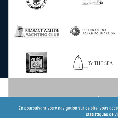
e
Pour tout savoir sur cette 10
éditio
the Blue, inscrivez-vous à notre ne
En poursuivant votre navigation sur ce site, vous acce
statistiques de v