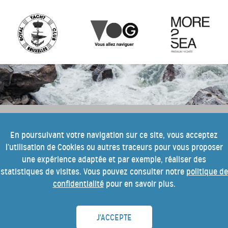
e
Pour tout savoir sur cette 10
édition
En poursuivant votre navigation sur ce site, vous acceptez
l’utilisation de Cookies ou autres traceurs pour vous proposer
du festival Into the Blue, inscrivez-
une expérience adaptée et par exemple, réaliser des
vous à notre newsletter.
statistiques de visites. Vous pouvez consulter notre
politique de
confidentialité
pour en savoir plus.
J'ACCEPTE
INTO THE BLUE ADVENTURE ASBL • Avenue A.J Slegers 178