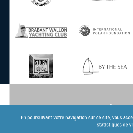
e
Pour tout savoir sur cette 10
éditio
the Blue, inscrivez-vous à notre ne
En poursuivant votre navigation sur ce site, vous acce
statistiques de v