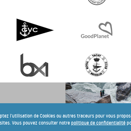
n du festival Into
wsletter.
ptez l’utilisation de Cookies ou autres traceurs pour vous propo
isites. Vous pouvez consulter notre
politique de confidentialité
po