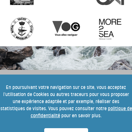
e
Pour tout savoir sur cette 10
édition
En poursuivant votre navigation sur ce site, vous acceptez
l’utilisation de Cookies ou autres traceurs pour vous proposer
du festival Into the Blue, inscrivez-
une expérience adaptée et par exemple, réaliser des
vous à notre newsletter.
statistiques de visites. Vous pouvez consulter notre
politique de
confidentialité
pour en savoir plus.